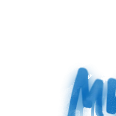
sag 
zu